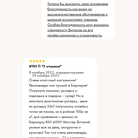
Хотела бы выразить свою искреннюю
благодарность магазину за
высококачественное обслуживание и
широкий ассортимент товаров.
Особую благодарность хочу выразить
специалисту Виталию за его
профессионализм и отзывчивость.
#ЛН П *5 отзывов*
8 ноября 2023, отредактирован
29 ноября 2023
Очень классный магазинчик!
Рекомендую как лучший в Барнауле!
Покупала ламинат, укладка и
подложка в подарок - супер! Но я
захотела диагональю укладку , цена
за укладку 50м² получилась копейки,
точно не помню, но в районе 100р за
м², для сравнения с ценами по
Барнаулу 450-600!!! Мастер Виталий
уложил все за день, аккуратно и
красиво! Так что очень рекомендую,
кто делает ремонт - 22 в квадрате -