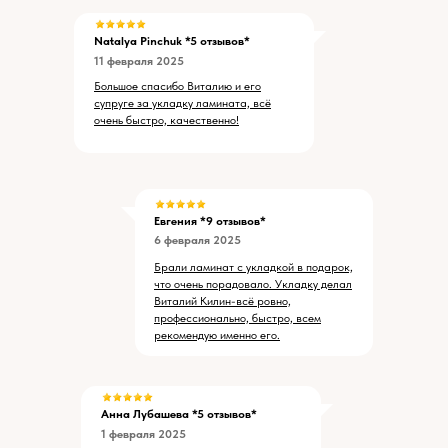
Natalya Pinchuk
*5 отзывов*
11 февраля 2025
Большое спасибо Виталию и его
супруге за укладку ламината, всё
очень быстро, качественно!
Евгения *9 отзывов*
6 февраля 2025
Брали ламинат с укладкой в подарок,
что очень порадовало. Укладку делал
Виталий Килин-всё ровно,
профессионально, быстро, всем
рекомендую именно его.
Анна Лубашева *5 отзывов*
1 февраля 2025