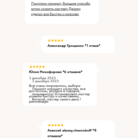
Покупали ламинат, большое спасибо
хотим сказать мастеру Данилу,
сделал все быстро и красиво
Александр Грищенко *1 отзыв*
Юлия Никифорова *6 отзывов*
3 декабря 2023
3 декабря 2023
Всё очень понравилось, выбора
Ламинат хорошего качества, все
достаточно, укладка в подарок,
понравилось! Устанавливал мастер
уложили быстро и качественно,
Виталий, мастер своего дела !
рекомендую
Алексей alexey.chesnokoff *8
отзывов*