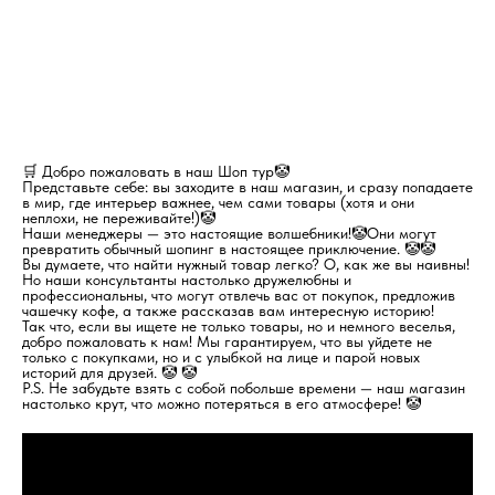
🛒 Добро пожаловать в наш Шоп тур🤡
Представьте себе: вы заходите в наш магазин, и сразу попадаете
в мир, где интерьер важнее, чем сами товары (хотя и они
неплохи, не переживайте!)🤡
Наши менеджеры — это настоящие волшебники!🤡Они могут
превратить обычный шопинг в настоящее приключение. 🤡🤡
Вы думаете, что найти нужный товар легко? О, как же вы наивны!
Но наши консультанты настолько дружелюбны и
профессиональны, что могут отвлечь вас от покупок, предложив
чашечку кофе, а также рассказав вам интересную историю!
Так что, если вы ищете не только товары, но и немного веселья,
добро пожаловать к нам! Мы гарантируем, что вы уйдете не
только с покупками, но и с улыбкой на лице и парой новых
историй для друзей. 🤡 🤡
P.S. Не забудьте взять с собой побольше времени — наш магазин
настолько крут, что можно потеряться в его атмосфере! 🤡