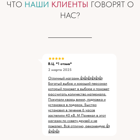
ЧТО
НАШИ
КЛИЕНТЫ
ГОВОРЯТ О
НАС?
В.Ц. *1 отзыв*
2 марта 2025
Отличный магазин 👍👍👍👍👍👍
Богатый выбор и хороший персонал
который поможет в выборе и поможет
рассчитать количество материала.
Покупали кварц винил, подложка и
установка в подарок. Быстро
установил в течение 6 часов
застелили 40 кВ. М Приехал в этот
магазин по совету друзей и не
пожалел. Всё отлично, рекомендую 👍
👍👍👍