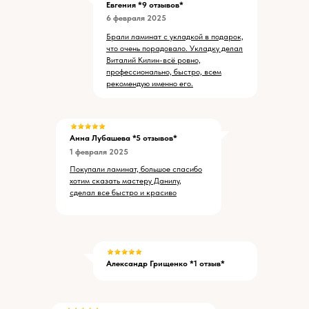
Евгения *9 отзывов*
6 февраля 2025
Брали ламинат с укладкой в подарок,
что очень порадовало. Укладку делал
Виталий Килин-всё ровно,
профессионально, быстро, всем
рекомендую именно его.
Анна Лубашева *5 отзывов*
1 февраля 2025
Покупали ламинат, большое спасибо
хотим сказать мастеру Данилу,
сделал все быстро и красиво
Александр Грищенко *1 отзыв*