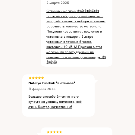
2 марта 2025
Отличный магазин 👍👍👍👍👍👍
Богатый выбор и хороший персонал
который поможет в выборе и поможет
рассчитать количество материала.
Покупали кварц винил, подложка и
установка в подарок. Быстро
установил в течение 6 часов
застелили 40 кВ. М Приехал в этот
магазин по совету друзей и не
пожалел. Всё отлично, рекомендую 👍
👍👍👍
Natalya Pinchuk
*5 отзывов*
11 февраля 2025
Большое спасибо Виталию и его
супруге за укладку ламината, всё
очень быстро, качественно!