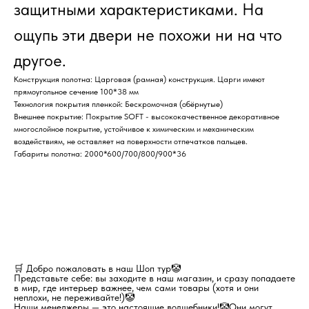
защитными характеристиками. На
ощупь эти двери не похожи ни на что
другое.
Конструкция полотна: Царговая (рамная) конструкция. Царги имеют
прямоугольное сечение 100*38 мм
Технология покрытия пленкой: Бескромочная (обёрнутые)
Внешнее покрытие: Покрытие SOFT - высококачественное декоративное
многослойное покрытие, устойчивое к химическим и механическим
воздействиям, не оставляет на поверхности отпечатков пальцев.
Габариты полотна: 2000*600/700/800/900*36
🛒 Добро пожаловать в наш Шоп тур🤡
Представьте себе: вы заходите в наш магазин, и сразу попадаете
в мир, где интерьер важнее, чем сами товары (хотя и они
неплохи, не переживайте!)🤡
Наши менеджеры — это настоящие волшебники!🤡Они могут