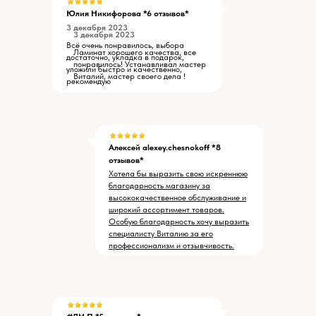
Юлия Никифорова *6 отзывов*
3 декабря 2023
3 декабря 2023
Всё очень понравилось, выбора
Ламинат хорошего качества, все
достаточно, укладка в подарок,
понравилось! Устанавливал мастер
уложили быстро и качественно,
Виталий, мастер своего дела !
рекомендую
Алексей alexey.chesnokoff *8
отзывов*
Хотела бы выразить свою искреннюю
благодарность магазину за
высококачественное обслуживание и
широкий ассортимент товаров.
Особую благодарность хочу выразить
специалисту Виталию за его
профессионализм и отзывчивость.