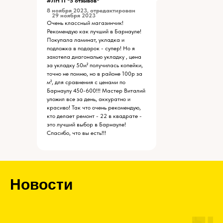
#ЛН П *5 отзывов*
8 ноября 2023, отредактирован
29 ноября 2023
Очень классный магазинчик!
Рекомендую как лучший в Барнауле!
Покупала ламинат, укладка и
подложка в подарок - супер! Но я
захотела диагональю укладку , цена
за укладку 50м² получилась копейки,
точно не помню, но в районе 100р за
м², для сравнения с ценами по
Барнаулу 450-600!!! Мастер Виталий
уложил все за день, аккуратно и
красиво! Так что очень рекомендую,
кто делает ремонт - 22 в квадрате -
это лучший выбор в Барнауле!
Спасибо, что вы есть!!!
Новости