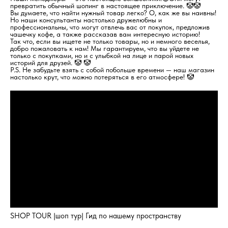
превратить обычный шопинг в настоящее приключение. 🤡🤡
Вы думаете, что найти нужный товар легко? О, как же вы наивны!
Но наши консультанты настолько дружелюбны и
профессиональны, что могут отвлечь вас от покупок, предложив
чашечку кофе, а также рассказав вам интересную историю!
Так что, если вы ищете не только товары, но и немного веселья,
добро пожаловать к нам! Мы гарантируем, что вы уйдете не
только с покупками, но и с улыбкой на лице и парой новых
историй для друзей. 🤡 🤡
P.S. Не забудьте взять с собой побольше времени — наш магазин
настолько крут, что можно потеряться в его атмосфере! 🤡
SHOP TOUR |шоп тур| Гид по нашему пространству