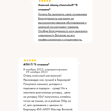
Алексей alexey.chesnokoff *8
отзывов*
Хотела бы выразить свою искреннюю
благодарность магазину за
высококачественное обслуживание и
широкий ассортимент товаров.
Особую благодарность хочу выразить
специалисту Виталию за его
профессионализм и отзывчивость.
#ЛН П *5 отзывов*
8 ноября 2023, отредактирован
29 ноября 2023
Очень классный магазинчик!
Рекомендую как лучший в Барнауле!
Покупала ламинат, укладка и
подложка в подарок - супер! Но я
захотела диагональю укладку , цена
за укладку 50м² получилась копейки,
точно не помню, но в районе 100р за
м², для сравнения с ценами по
Барнаулу 450-600!!! Мастер Виталий