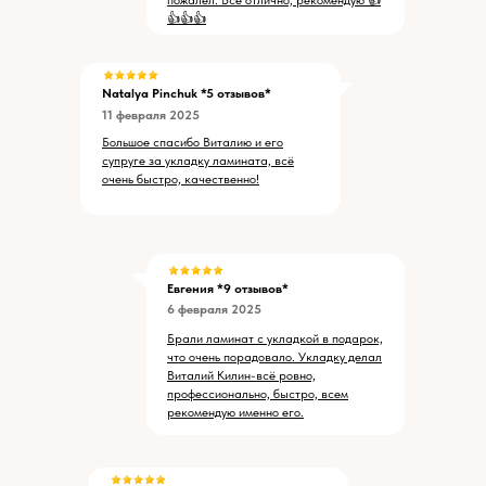
пожалел. Всё отлично, рекомендую 👍
👍👍👍
Natalya Pinchuk
*5 отзывов*
11 февраля 2025
Большое спасибо Виталию и его
супруге за укладку ламината, всё
очень быстро, качественно!
Евгения *9 отзывов*
6 февраля 2025
Брали ламинат с укладкой в подарок,
что очень порадовало. Укладку делал
Виталий Килин-всё ровно,
профессионально, быстро, всем
рекомендую именно его.