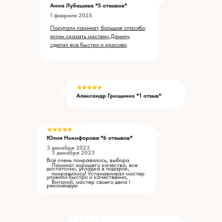
Анна Лубашева *5 отзывов*
1 февраля 2025
Покупали ламинат, большое спасибо
хотим сказать мастеру Данилу,
сделал все быстро и красиво
Александр Грищенко *1 отзыв*
Юлия Никифорова *6 отзывов*
3 декабря 2023
3 декабря 2023
Всё очень понравилось, выбора
Ламинат хорошего качества, все
достаточно, укладка в подарок,
понравилось! Устанавливал мастер
уложили быстро и качественно,
Виталий, мастер своего дела !
рекомендую