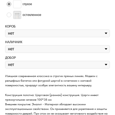
глухое
остекленное
КОРОБ
НАЛИЧНИК
ДОБОР
Изящная современная классика в строгих прямых линиях. Модели с
рельефным багетом или фигурной царгой в сочетании с матовой
поверхностью, придадут особую элегантность вашему интерьеру.
Конструкция полотна: Царговая (рамная) конструкция. Царги имеют
прямоугольное сечение 100*38 мм
Внешнее покрытие: Эмалит - Материал обладает высокими
эксплуатационными свойствами. Он применяется для укрепления и защиты
поверхности дверей. При этом он не оказывает негативного воздействия на