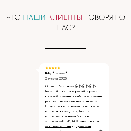
ЧТО
НАШИ
КЛИЕНТЫ
ГОВОРЯТ О
НАС?
В.Ц. *1 отзыв*
2 марта 2025
Отличный магазин 👍👍👍👍👍👍
Богатый выбор и хороший персонал
который поможет в выборе и поможет
рассчитать количество материала.
Покупали кварц винил, подложка и
установка в подарок. Быстро
установил в течение 6 часов
застелили 40 кВ. М Приехал в этот
магазин по совету друзей и не