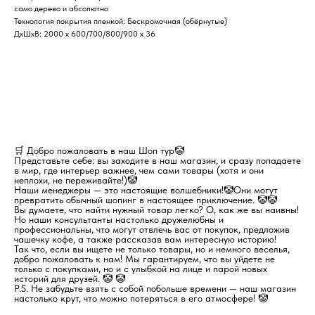
само дерево и абсолютно
Технология покрытия пленкой: Бескромочная (обёрнутые)
ДхШхВ: 2000 х 600/700/800/900 х 36
🛒 Добро пожаловать в наш Шоп тур🤡
Представьте себе: вы заходите в наш магазин, и сразу попадаете
в мир, где интерьер важнее, чем сами товары (хотя и они
неплохи, не переживайте!)🤡
Наши менеджеры — это настоящие волшебники!🤡Они могут
превратить обычный шопинг в настоящее приключение. 🤡🤡
Вы думаете, что найти нужный товар легко? О, как же вы наивны!
Но наши консультанты настолько дружелюбны и
профессиональны, что могут отвлечь вас от покупок, предложив
чашечку кофе, а также рассказав вам интересную историю!
Так что, если вы ищете не только товары, но и немного веселья,
добро пожаловать к нам! Мы гарантируем, что вы уйдете не
только с покупками, но и с улыбкой на лице и парой новых
историй для друзей. 🤡 🤡
P.S. Не забудьте взять с собой побольше времени — наш магазин
настолько крут, что можно потеряться в его атмосфере! 🤡