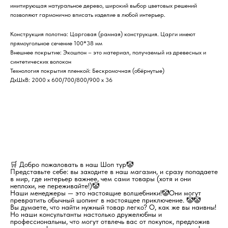
имитирующая натуральное дерево, широкий выбор цветовых решений
позволяют гармонично вписать изделие в любой интерьер.
Конструкция полотна: Царговая (рамная) конструкция. Царги имеют
прямоугольное сечение 100*38 мм
Внешнее покрытие: Экошпон – это материал, получаемый из древесных и
синтетических волокон
Технология покрытия пленкой: Бескромочная (обёрнутые)
ДхШхВ: 2000 х 600/700/800/900 х 36
🛒 Добро пожаловать в наш Шоп тур🤡
Представьте себе: вы заходите в наш магазин, и сразу попадаете
в мир, где интерьер важнее, чем сами товары (хотя и они
неплохи, не переживайте!)🤡
Наши менеджеры — это настоящие волшебники!🤡Они могут
превратить обычный шопинг в настоящее приключение. 🤡🤡
Вы думаете, что найти нужный товар легко? О, как же вы наивны!
Но наши консультанты настолько дружелюбны и
профессиональны, что могут отвлечь вас от покупок, предложив