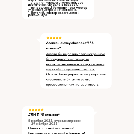
Ламинат хорошего качества, все
достаточно, укладка в подарок,
понравилось! Устанавливал мастер
уложили быстро и качественно,
Виталий, мастер своего дела !
рекомендую
Алексей alexey.chesnokoff *8
отзывов*
Хотела бы выразить свою искреннюю
благодарность магазину за
высококачественное обслуживание и
широкий ассортимент товаров.
Особую благодарность хочу выразить
специалисту Виталию за его
профессионализм и отзывчивость.
#ЛН П *5 отзывов*
8 ноября 2023, отредактирован
29 ноября 2023
Очень классный магазинчик!
Рекомендую как лучший в Барнауле!