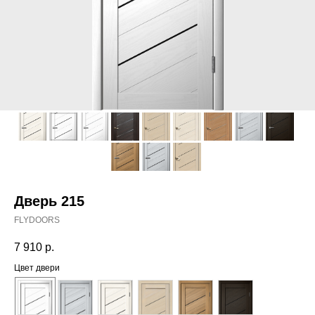
Дверь 215
FLYDOORS
7 910
р.
Цвет двери