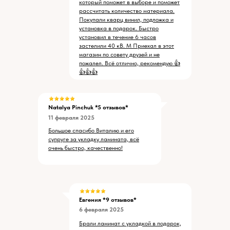
который поможет в выборе и поможет
рассчитать количество материала.
Покупали кварц винил, подложка и
установка в подарок. Быстро
установил в течение 6 часов
застелили 40 кВ. М Приехал в этот
магазин по совету друзей и не
пожалел. Всё отлично, рекомендую 👍
👍👍👍
Natalya Pinchuk
*5 отзывов*
11 февраля 2025
Большое спасибо Виталию и его
супруге за укладку ламината, всё
очень быстро, качественно!
Евгения *9 отзывов*
6 февраля 2025
Брали ламинат с укладкой в подарок,