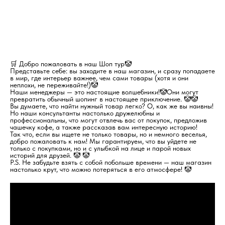
🛒 Добро пожаловать в наш Шоп тур🤡
Представьте себе: вы заходите в наш магазин, и сразу попадаете
в мир, где интерьер важнее, чем сами товары (хотя и они
неплохи, не переживайте!)🤡
Наши менеджеры — это настоящие волшебники!🤡Они могут
превратить обычный шопинг в настоящее приключение. 🤡🤡
Вы думаете, что найти нужный товар легко? О, как же вы наивны!
Но наши консультанты настолько дружелюбны и
профессиональны, что могут отвлечь вас от покупок, предложив
чашечку кофе, а также рассказав вам интересную историю!
Так что, если вы ищете не только товары, но и немного веселья,
добро пожаловать к нам! Мы гарантируем, что вы уйдете не
только с покупками, но и с улыбкой на лице и парой новых
историй для друзей. 🤡 🤡
P.S. Не забудьте взять с собой побольше времени — наш магазин
настолько крут, что можно потеряться в его атмосфере! 🤡