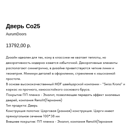
Дверь Co25
AurumDoors
13792,00
р.
Дизайн идеален для тех, кому в классике не хватает теплоты, но
декоративность модерна кажется избыточной. Декоративные элементы
располагают симметрично, в дизайне приветствуются четкие линии и
геометрия. Минимум деталей в оформлении, стремление к изысканной
простоте.
В основе высококачественный MDF швейцарской компании - "Swiss Krono" и
каркас из прочного, износостойкого соснового бруса.
Покрытие ПП пленка - Эмалит, позволяющее передать эффект эмалевых
дверей, компания Renolit(Германия)
Тип продукта: Дверь
Конструкция полотна: Царговая (рамная) конструкция. Царги имеют
прямоугольное сечение 100*38 мм
Внешнее покрытие: ПП пленка - Эмалит, компания Renolit(Германия