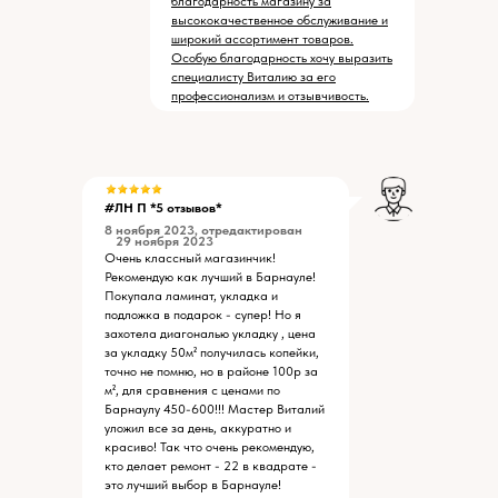
благодарность магазину за
высококачественное обслуживание и
широкий ассортимент товаров.
Особую благодарность хочу выразить
специалисту Виталию за его
профессионализм и отзывчивость.
#ЛН П *5 отзывов*
8 ноября 2023, отредактирован
29 ноября 2023
Очень классный магазинчик!
Рекомендую как лучший в Барнауле!
Покупала ламинат, укладка и
подложка в подарок - супер! Но я
захотела диагональю укладку , цена
за укладку 50м² получилась копейки,
точно не помню, но в районе 100р за
м², для сравнения с ценами по
Барнаулу 450-600!!! Мастер Виталий
уложил все за день, аккуратно и
красиво! Так что очень рекомендую,
кто делает ремонт - 22 в квадрате -
это лучший выбор в Барнауле!