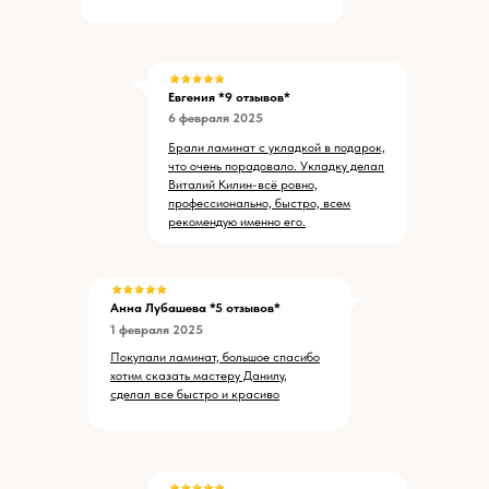
Евгения *9 отзывов*
6 февраля 2025
Брали ламинат с укладкой в подарок,
что очень порадовало. Укладку делал
Виталий Килин-всё ровно,
профессионально, быстро, всем
рекомендую именно его.
Анна Лубашева *5 отзывов*
1 февраля 2025
Покупали ламинат, большое спасибо
хотим сказать мастеру Данилу,
сделал все быстро и красиво