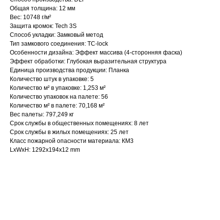
Общая толщина: 12 мм
Вес: 10748 г/м²
Защита кромок: Tech 3S
Способ укладки: Замковый метод
Тип замкового соединения: TC-lock
Особенности дизайна: Эффект массива (4-сторонняя фаска)
Эффект обработки: Глубокая выразительная структура
Единица производства продукции: Планка
Количество штук в упаковке: 5
Количество м² в упаковке: 1,253 м²
Количество упаковок на палете: 56
Количество м² в палете: 70,168 м²
Вес палеты: 797,249 кг
Срок службы в общественных помещениях: 8 лет
Срок службы в жилых помещениях: 25 лет
Класс пожарной опасности материала: КМ3
LxWxH: 1292x194x12 mm