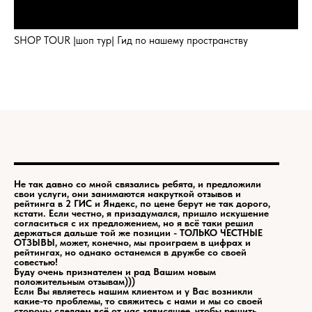
SHOP TOUR |шоп тур| Гид по нашему пространству
Не так давно со мной связались ребята, и предложили
свои услуги, они занимаются накруткой отзывов и
рейтинга в 2 ГИС и Яндекс, по цене берут не так дорого,
кстати. Если честно, я призадумался, пришло искушение
согласиться с их предложением, но я всё таки решил
держаться дальше той же позиции - ТОЛЬКО ЧЕСТНЫЕ
ОТЗЫВЫ, может, конечно, мы проиграем в цифрах и
рейтингах, но однако останемся в дружбе со своей
совестью!
Буду очень признателен и рад Вашим новым
положительным отзывам)))
Если Вы являетесь нашим клиентом и у Вас возникли
какие-то проблемы, то свяжитесь с нами и мы со своей
стороны сделаем всё от нас зависящее, чтобы решить