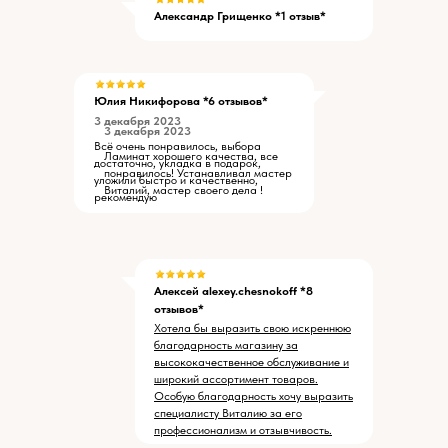
Александр Грищенко *1 отзыв*
Юлия Никифорова *6 отзывов*
3 декабря 2023
3 декабря 2023
Всё очень понравилось, выбора
Ламинат хорошего качества, все
достаточно, укладка в подарок,
понравилось! Устанавливал мастер
уложили быстро и качественно,
Виталий, мастер своего дела !
рекомендую
Алексей alexey.chesnokoff *8
отзывов*
Хотела бы выразить свою искреннюю
благодарность магазину за
высококачественное обслуживание и
широкий ассортимент товаров.
Особую благодарность хочу выразить
специалисту Виталию за его
профессионализм и отзывчивость.