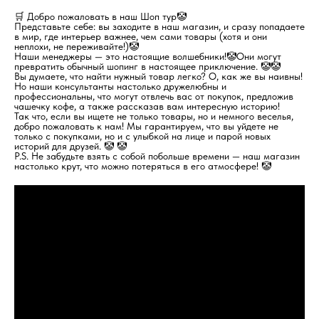
🛒 Добро пожаловать в наш Шоп тур🤡
Представьте себе: вы заходите в наш магазин, и сразу попадаете
в мир, где интерьер важнее, чем сами товары (хотя и они
неплохи, не переживайте!)🤡
Наши менеджеры — это настоящие волшебники!🤡Они могут
превратить обычный шопинг в настоящее приключение. 🤡🤡
Вы думаете, что найти нужный товар легко? О, как же вы наивны!
Но наши консультанты настолько дружелюбны и
профессиональны, что могут отвлечь вас от покупок, предложив
чашечку кофе, а также рассказав вам интересную историю!
Так что, если вы ищете не только товары, но и немного веселья,
добро пожаловать к нам! Мы гарантируем, что вы уйдете не
только с покупками, но и с улыбкой на лице и парой новых
историй для друзей. 🤡 🤡
P.S. Не забудьте взять с собой побольше времени — наш магазин
настолько крут, что можно потеряться в его атмосфере! 🤡