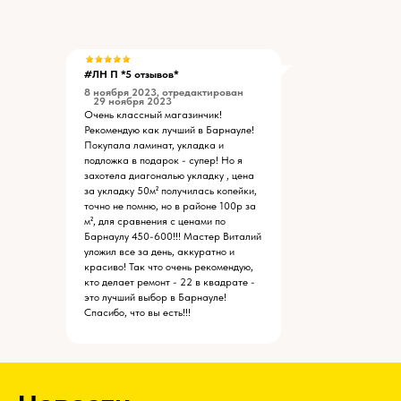
#ЛН П *5 отзывов*
8 ноября 2023, отредактирован
29 ноября 2023
Очень классный магазинчик!
Рекомендую как лучший в Барнауле!
Покупала ламинат, укладка и
подложка в подарок - супер! Но я
захотела диагональю укладку , цена
за укладку 50м² получилась копейки,
точно не помню, но в районе 100р за
м², для сравнения с ценами по
Барнаулу 450-600!!! Мастер Виталий
уложил все за день, аккуратно и
красиво! Так что очень рекомендую,
кто делает ремонт - 22 в квадрате -
это лучший выбор в Барнауле!
Спасибо, что вы есть!!!