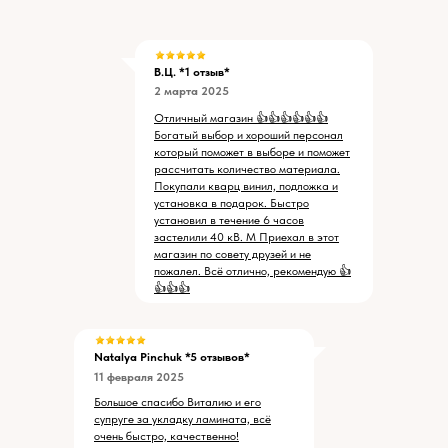
В.Ц. *1 отзыв*
2 марта 2025
Отличный магазин 👍👍👍👍👍👍
Богатый выбор и хороший персонал
который поможет в выборе и поможет
рассчитать количество материала.
Покупали кварц винил, подложка и
установка в подарок. Быстро
установил в течение 6 часов
застелили 40 кВ. М Приехал в этот
магазин по совету друзей и не
пожалел. Всё отлично, рекомендую 👍
👍👍👍
Natalya Pinchuk
*5 отзывов*
11 февраля 2025
Большое спасибо Виталию и его
супруге за укладку ламината, всё
очень быстро, качественно!