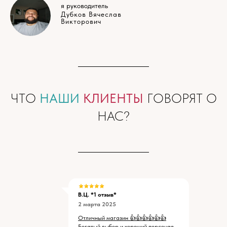
я руководитель
Дубков Вячеслав
Викторович
ЧТО
НАШИ
КЛИЕНТЫ
ГОВОРЯТ О
НАС?
В.Ц. *1 отзыв*
2 марта 2025
Отличный магазин 👍👍👍👍👍👍
Богатый выбор и хороший персонал