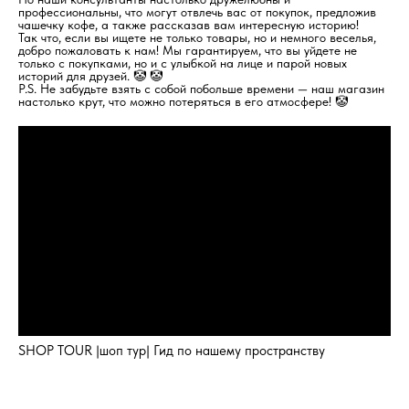
профессиональны, что могут отвлечь вас от покупок, предложив
чашечку кофе, а также рассказав вам интересную историю!
Так что, если вы ищете не только товары, но и немного веселья,
добро пожаловать к нам! Мы гарантируем, что вы уйдете не
только с покупками, но и с улыбкой на лице и парой новых
историй для друзей. 🤡 🤡
P.S. Не забудьте взять с собой побольше времени — наш магазин
настолько крут, что можно потеряться в его атмосфере! 🤡
SHOP TOUR |шоп тур| Гид по нашему пространству