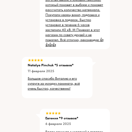
который поможет в выборе и поможет
рассчитать количество материала.
Покупали кварц винил, подложка и
установка в подарок. Быстро
установил в течение 6 часов
застелили 40 кВ. М Приехал в этот
магазин по совету друзей и не
пожалел. Всё отлично, рекомендую 👍
👍👍👍
Natalya Pinchuk
*5 отзывов*
11 февраля 2025
Большое спасибо Виталию и его
супруге за укладку ламината, всё
очень быстро, качественно!
Евгения *9 отзывов*
6 февраля 2025
Брали ламинат с укладкой в подарок,