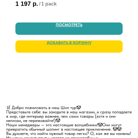
1 197
р.
/
1 pack
ПОСМОТРЕТЬ
ДОБАВИТЬ В КОРЗИНУ
🛒 Добро пожаловать в наш Шоп тур🤡
Представьте себе: вы заходите в наш магазин, и сразу попадаете
в мир, где интерьер важнее, чем сами товары (хотя и они
неплохи, не переживайте!)🤡
Наши менеджеры — это настоящие волшебники!🤡Они могут
превратить обычный шопинг в настоящее приключение. 🤡🤡
Вы думаете, что найти нужный товар легко? О, как же вы наивны!
Но наши консультанты настолько дружелюбны и