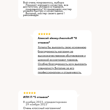
Всё очень понравилось, выбора
Ламинат хорошего качества, все
достаточно, укладка в подарок,
понравилось! Устанавливал мастер
уложили быстро и качественно,
Виталий, мастер своего дела !
рекомендую
Алексей alexey.chesnokoff *8
отзывов*
Хотела бы выразить свою искреннюю
благодарность магазину за
высококачественное обслуживание и
широкий ассортимент товаров.
Особую благодарность хочу выразить
специалисту Виталию за его
профессионализм и отзывчивость.
#ЛН П *5 отзывов*
8 ноября 2023, отредактирован
29 ноября 2023
Очень классный магазинчик!