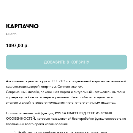
КАРПАЧЧО
Puerto
1097,00
р.
ДОБАВИТЬ В КОРЗИНУ
Алюминиевая дверная ручка PUERTO - это идеальный вариант экономичной
комплектации дверей квартиры. Сегмент эконом.
Современный дизайн, лаконичная форма и актуальный цвет модели выгодно
подчеркнут любое интерьерное решение. Ручка соберет воедино все
элементы дизайна вашего помещения и станет его стильным акцентом.
Помимо эстетической функции,
РУЧКА ИМЕЕТ РЯД ТЕХНИЧЕСКИХ
ОСОБЕННОСТЕЙ
, которые позволяют ей бесперебойно функционировать на
протяжении всего срока использования
Чтобы ручка не разбалтывалась на двери при ежедневном