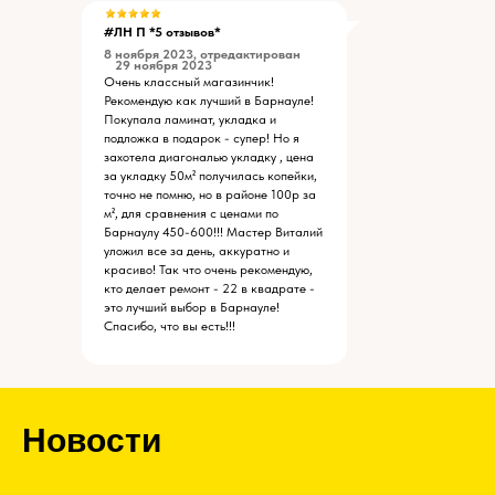
#ЛН П *5 отзывов*
8 ноября 2023, отредактирован
29 ноября 2023
Очень классный магазинчик!
Рекомендую как лучший в Барнауле!
Покупала ламинат, укладка и
подложка в подарок - супер! Но я
захотела диагональю укладку , цена
за укладку 50м² получилась копейки,
точно не помню, но в районе 100р за
м², для сравнения с ценами по
Барнаулу 450-600!!! Мастер Виталий
уложил все за день, аккуратно и
красиво! Так что очень рекомендую,
кто делает ремонт - 22 в квадрате -
это лучший выбор в Барнауле!
Спасибо, что вы есть!!!
Новости