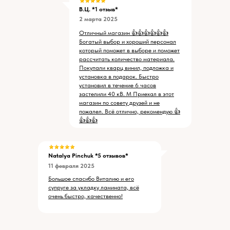
В.Ц. *1 отзыв*
2 марта 2025
Отличный магазин 👍👍👍👍👍👍
Богатый выбор и хороший персонал
который поможет в выборе и поможет
рассчитать количество материала.
Покупали кварц винил, подложка и
установка в подарок. Быстро
установил в течение 6 часов
застелили 40 кВ. М Приехал в этот
магазин по совету друзей и не
пожалел. Всё отлично, рекомендую 👍
👍👍👍
Natalya Pinchuk
*5 отзывов*
11 февраля 2025
Большое спасибо Виталию и его
супруге за укладку ламината, всё
очень быстро, качественно!