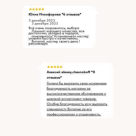
Юлия Никифорова *6 отзывов*
3 декабря 2023
3 декабря 2023
Всё очень понравилось, выбора
Ламинат хорошего качества, все
достаточно, укладка в подарок,
понравилось! Устанавливал мастер
уложили быстро и качественно,
Виталий, мастер своего дела !
рекомендую
Алексей alexey.chesnokoff *8
отзывов*
Хотела бы выразить свою искреннюю
благодарность магазину за
высококачественное обслуживание и
широкий ассортимент товаров.
Особую благодарность хочу выразить
специалисту Виталию за его
профессионализм и отзывчивость.