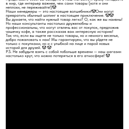
в мир, где интерьер важнее, чем сами товары (хотя и они
неплохи, не переживайте!)🤡
Наши менеджеры — это настоящие волшебники!🤡Они могут
превратить обычный шопинг в настоящее приключение. 🤡🤡
Вы думаете, что найти нужный товар легко? О, как же вы наивны!
Но наши консультанты настолько дружелюбны и
профессиональны, что могут отвлечь вас от покупок, предложив
чашечку кофе, а также рассказав вам интересную историю!
Так что, если вы ищете не только товары, но и немного веселья,
добро пожаловать к нам! Мы гарантируем, что вы уйдете не
только с покупками, но и с улыбкой на лице и парой новых
историй для друзей. 🤡 🤡
P.S. Не забудьте взять с собой побольше времени — наш магазин
настолько крут, что можно потеряться в его атмосфере! 🤡