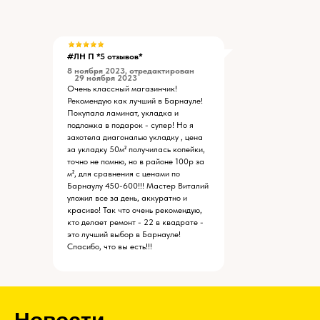
#ЛН П *5 отзывов*
8 ноября 2023, отредактирован
29 ноября 2023
Очень классный магазинчик!
Рекомендую как лучший в Барнауле!
Покупала ламинат, укладка и
подложка в подарок - супер! Но я
захотела диагональю укладку , цена
за укладку 50м² получилась копейки,
точно не помню, но в районе 100р за
м², для сравнения с ценами по
Барнаулу 450-600!!! Мастер Виталий
уложил все за день, аккуратно и
красиво! Так что очень рекомендую,
кто делает ремонт - 22 в квадрате -
это лучший выбор в Барнауле!
Спасибо, что вы есть!!!