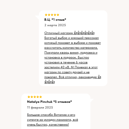
В.Ц. *1 отзыв*
2 марта 2025
Отличный магазин 👍👍👍👍👍👍
Богатый выбор и хороший персонал
который поможет в выборе и поможет
рассчитать количество материала.
Покупали кварц винил, подложка и
установка в подарок. Быстро
установил в течение 6 часов
застелили 40 кВ. М Приехал в этот
магазин по совету друзей и не
пожалел. Всё отлично, рекомендую 👍
👍👍👍
Natalya Pinchuk
*5 отзывов*
11 февраля 2025
Большое спасибо Виталию и его
супруге за укладку ламината, всё
очень быстро, качественно!