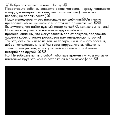
🛒 Добро пожаловать в наш Шоп тур🤡
Представьте себе: вы заходите в наш магазин, и сразу попадаете
в мир, где интерьер важнее, чем сами товары (хотя и они
неплохи, не переживайте!)🤡
Наши менеджеры — это настоящие волшебники!🤡Они могут
превратить обычный шопинг в настоящее приключение. 🤡🤡
Вы думаете, что найти нужный товар легко? О, как же вы наивны!
Но наши консультанты настолько дружелюбны и
профессиональны, что могут отвлечь вас от покупок, предложив
чашечку кофе, а также рассказав вам интересную историю!
Так что, если вы ищете не только товары, но и немного веселья,
добро пожаловать к нам! Мы гарантируем, что вы уйдете не
только с покупками, но и с улыбкой на лице и парой новых
историй для друзей. 🤡 🤡
P.S. Не забудьте взять с собой побольше времени — наш магазин
настолько крут, что можно потеряться в его атмосфере! 🤡