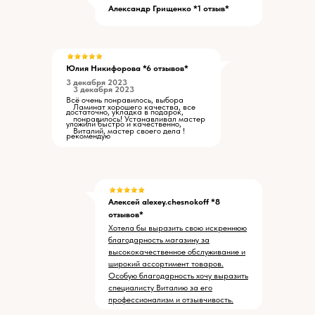
Александр Грищенко *1 отзыв*
Юлия Никифорова *6 отзывов*
3 декабря 2023
3 декабря 2023
Всё очень понравилось, выбора
Ламинат хорошего качества, все
достаточно, укладка в подарок,
понравилось! Устанавливал мастер
уложили быстро и качественно,
Виталий, мастер своего дела !
рекомендую
Алексей alexey.chesnokoff *8
отзывов*
Хотела бы выразить свою искреннюю
благодарность магазину за
высококачественное обслуживание и
широкий ассортимент товаров.
Особую благодарность хочу выразить
специалисту Виталию за его
профессионализм и отзывчивость.