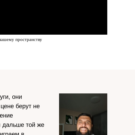
нашему пространству
уги, они
 цене берут не
шение
я дальше той же
играем в