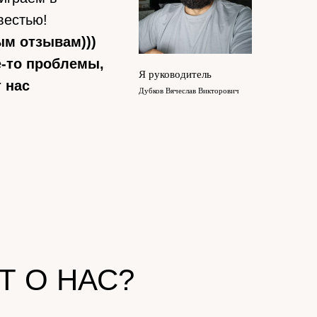
вестью!
м отзывам)))
е-то проблемы,
Я руководитель
 нас
Дубков Вячеслав Викторович
Т О НАС?