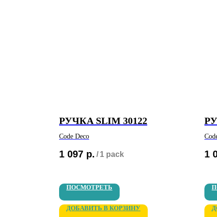
РУЧКА SLIM 30122
РУ
Code Deco
Cod
1 097
р.
1 
/
1 pack
ПОСМОТРЕТЬ
П
ДОБАВИТЬ В КОРЗИНУ
Д