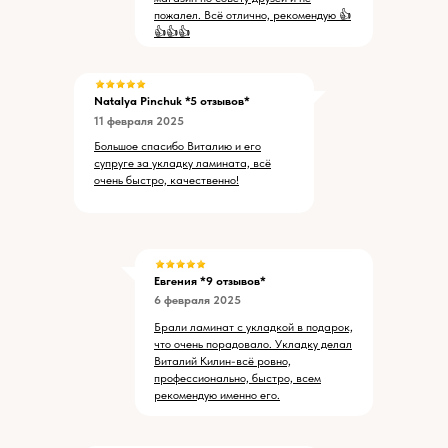
пожалел. Всё отлично, рекомендую 👍
👍👍👍
Natalya Pinchuk
*5 отзывов*
11 февраля 2025
Большое спасибо Виталию и его
супруге за укладку ламината, всё
очень быстро, качественно!
Евгения *9 отзывов*
6 февраля 2025
Брали ламинат с укладкой в подарок,
что очень порадовало. Укладку делал
Виталий Килин-всё ровно,
профессионально, быстро, всем
рекомендую именно его.