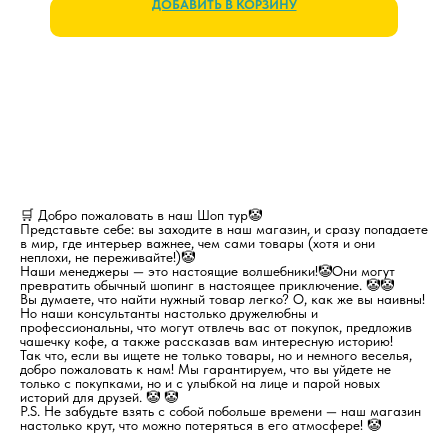
ДОБАВИТЬ В КОРЗИНУ
🛒 Добро пожаловать в наш Шоп тур🤡
Представьте себе: вы заходите в наш магазин, и сразу попадаете
в мир, где интерьер важнее, чем сами товары (хотя и они
неплохи, не переживайте!)🤡
Наши менеджеры — это настоящие волшебники!🤡Они могут
превратить обычный шопинг в настоящее приключение. 🤡🤡
Вы думаете, что найти нужный товар легко? О, как же вы наивны!
Но наши консультанты настолько дружелюбны и
профессиональны, что могут отвлечь вас от покупок, предложив
чашечку кофе, а также рассказав вам интересную историю!
Так что, если вы ищете не только товары, но и немного веселья,
добро пожаловать к нам! Мы гарантируем, что вы уйдете не
только с покупками, но и с улыбкой на лице и парой новых
историй для друзей. 🤡 🤡
P.S. Не забудьте взять с собой побольше времени — наш магазин
настолько крут, что можно потеряться в его атмосфере! 🤡