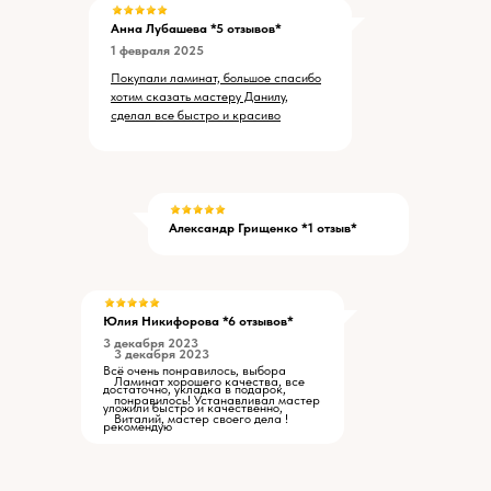
Анна Лубашева *5 отзывов*
1 февраля 2025
Покупали ламинат, большое спасибо
хотим сказать мастеру Данилу,
сделал все быстро и красиво
Александр Грищенко *1 отзыв*
Юлия Никифорова *6 отзывов*
3 декабря 2023
3 декабря 2023
Всё очень понравилось, выбора
Ламинат хорошего качества, все
достаточно, укладка в подарок,
понравилось! Устанавливал мастер
уложили быстро и качественно,
Виталий, мастер своего дела !
рекомендую