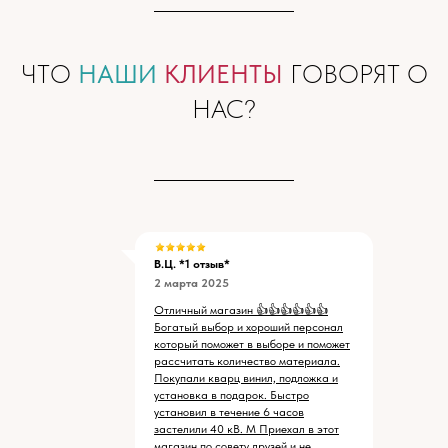
ЧТО
НАШИ
КЛИЕНТЫ
ГОВОРЯТ О
НАС?
В.Ц. *1 отзыв*
2 марта 2025
Отличный магазин 👍👍👍👍👍👍
Богатый выбор и хороший персонал
который поможет в выборе и поможет
рассчитать количество материала.
Покупали кварц винил, подложка и
установка в подарок. Быстро
установил в течение 6 часов
застелили 40 кВ. М Приехал в этот
магазин по совету друзей и не