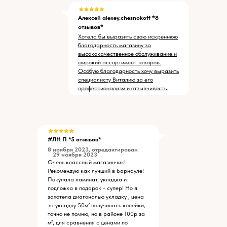
Алексей alexey.chesnokoff *8
отзывов*
Хотела бы выразить свою искреннюю
благодарность магазину за
высококачественное обслуживание и
широкий ассортимент товаров.
Особую благодарность хочу выразить
специалисту Виталию за его
профессионализм и отзывчивость.
#ЛН П *5 отзывов*
8 ноября 2023, отредактирован
29 ноября 2023
Очень классный магазинчик!
Рекомендую как лучший в Барнауле!
Покупала ламинат, укладка и
подложка в подарок - супер! Но я
захотела диагональю укладку , цена
за укладку 50м² получилась копейки,
точно не помню, но в районе 100р за
м², для сравнения с ценами по