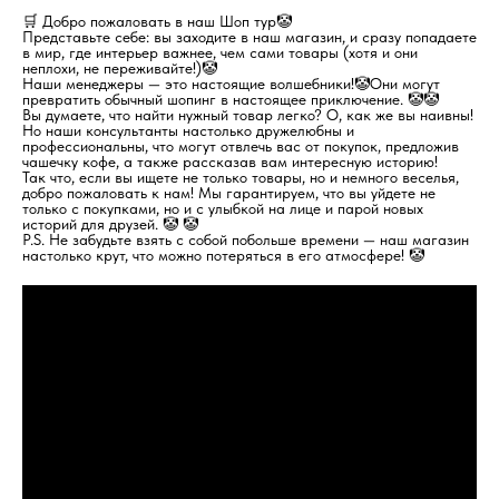
🛒 Добро пожаловать в наш Шоп тур🤡
Представьте себе: вы заходите в наш магазин, и сразу попадаете
в мир, где интерьер важнее, чем сами товары (хотя и они
неплохи, не переживайте!)🤡
Наши менеджеры — это настоящие волшебники!🤡Они могут
превратить обычный шопинг в настоящее приключение. 🤡🤡
Вы думаете, что найти нужный товар легко? О, как же вы наивны!
Но наши консультанты настолько дружелюбны и
профессиональны, что могут отвлечь вас от покупок, предложив
чашечку кофе, а также рассказав вам интересную историю!
Так что, если вы ищете не только товары, но и немного веселья,
добро пожаловать к нам! Мы гарантируем, что вы уйдете не
только с покупками, но и с улыбкой на лице и парой новых
историй для друзей. 🤡 🤡
P.S. Не забудьте взять с собой побольше времени — наш магазин
настолько крут, что можно потеряться в его атмосфере! 🤡