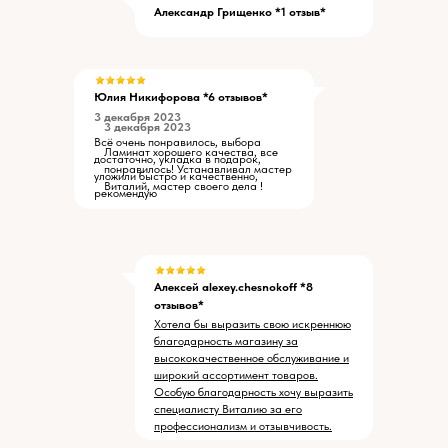
Александр Грищенко *1 отзыв*
Юлия Никифорова *6 отзывов*
3 декабря 2023
3 декабря 2023
Всё очень понравилось, выбора
Ламинат хорошего качества, все
достаточно, укладка в подарок,
понравилось! Устанавливал мастер
уложили быстро и качественно,
Виталий, мастер своего дела !
рекомендую
Алексей alexey.chesnokoff *8
отзывов*
Хотела бы выразить свою искреннюю
благодарность магазину за
высококачественное обслуживание и
широкий ассортимент товаров.
Особую благодарность хочу выразить
специалисту Виталию за его
профессионализм и отзывчивость.