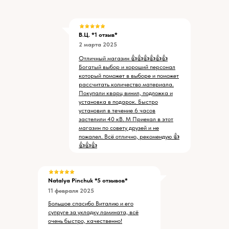
В.Ц. *1 отзыв*
2 марта 2025
Отличный магазин 👍👍👍👍👍👍
Богатый выбор и хороший персонал
который поможет в выборе и поможет
рассчитать количество материала.
Покупали кварц винил, подложка и
установка в подарок. Быстро
установил в течение 6 часов
застелили 40 кВ. М Приехал в этот
магазин по совету друзей и не
пожалел. Всё отлично, рекомендую 👍
👍👍👍
Natalya Pinchuk
*5 отзывов*
11 февраля 2025
Большое спасибо Виталию и его
супруге за укладку ламината, всё
очень быстро, качественно!