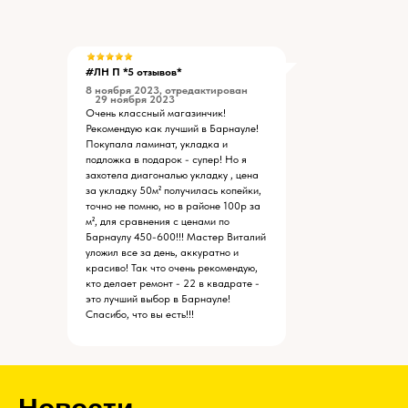
#ЛН П *5 отзывов*
8 ноября 2023, отредактирован
29 ноября 2023
Очень классный магазинчик!
Рекомендую как лучший в Барнауле!
Покупала ламинат, укладка и
подложка в подарок - супер! Но я
захотела диагональю укладку , цена
за укладку 50м² получилась копейки,
точно не помню, но в районе 100р за
м², для сравнения с ценами по
Барнаулу 450-600!!! Мастер Виталий
уложил все за день, аккуратно и
красиво! Так что очень рекомендую,
кто делает ремонт - 22 в квадрате -
это лучший выбор в Барнауле!
Спасибо, что вы есть!!!