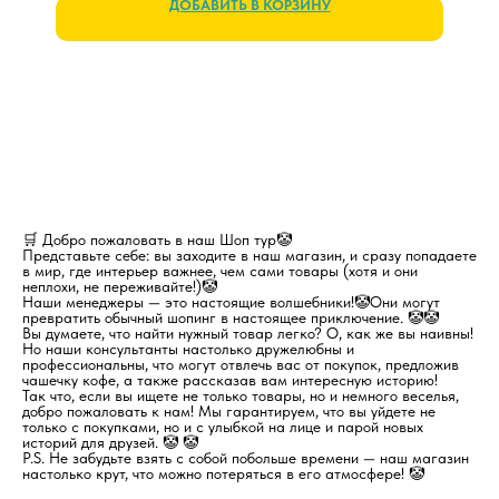
ДОБАВИТЬ В КОРЗИНУ
🛒 Добро пожаловать в наш Шоп тур🤡
Представьте себе: вы заходите в наш магазин, и сразу попадаете
в мир, где интерьер важнее, чем сами товары (хотя и они
неплохи, не переживайте!)🤡
Наши менеджеры — это настоящие волшебники!🤡Они могут
превратить обычный шопинг в настоящее приключение. 🤡🤡
Вы думаете, что найти нужный товар легко? О, как же вы наивны!
Но наши консультанты настолько дружелюбны и
профессиональны, что могут отвлечь вас от покупок, предложив
чашечку кофе, а также рассказав вам интересную историю!
Так что, если вы ищете не только товары, но и немного веселья,
добро пожаловать к нам! Мы гарантируем, что вы уйдете не
только с покупками, но и с улыбкой на лице и парой новых
историй для друзей. 🤡 🤡
P.S. Не забудьте взять с собой побольше времени — наш магазин
настолько крут, что можно потеряться в его атмосфере! 🤡