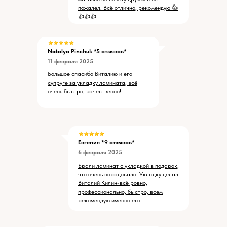
пожалел. Всё отлично, рекомендую 👍
👍👍👍
Natalya Pinchuk
*5 отзывов*
11 февраля 2025
Большое спасибо Виталию и его
супруге за укладку ламината, всё
очень быстро, качественно!
Евгения *9 отзывов*
6 февраля 2025
Брали ламинат с укладкой в подарок,
что очень порадовало. Укладку делал
Виталий Килин-всё ровно,
профессионально, быстро, всем
рекомендую именно его.