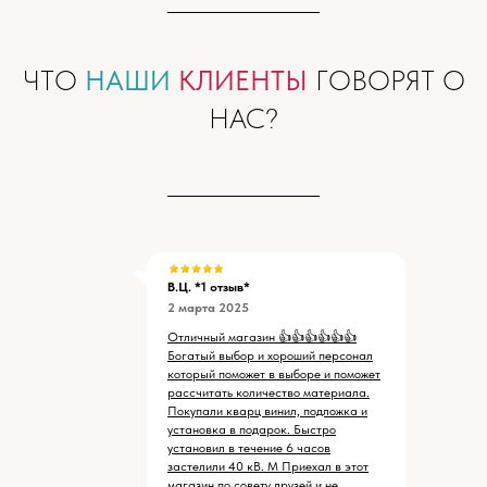
ЧТО
НАШИ
КЛИЕНТЫ
ГОВОРЯТ О
НАС?
В.Ц. *1 отзыв*
2 марта 2025
Отличный магазин 👍👍👍👍👍👍
Богатый выбор и хороший персонал
который поможет в выборе и поможет
рассчитать количество материала.
Покупали кварц винил, подложка и
установка в подарок. Быстро
установил в течение 6 часов
застелили 40 кВ. М Приехал в этот
магазин по совету друзей и не