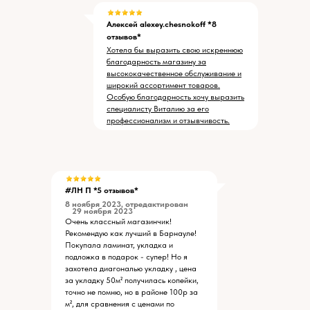
Алексей alexey.chesnokoff *8
отзывов*
Хотела бы выразить свою искреннюю
благодарность магазину за
высококачественное обслуживание и
широкий ассортимент товаров.
Особую благодарность хочу выразить
специалисту Виталию за его
профессионализм и отзывчивость.
#ЛН П *5 отзывов*
8 ноября 2023, отредактирован
29 ноября 2023
Очень классный магазинчик!
Рекомендую как лучший в Барнауле!
Покупала ламинат, укладка и
подложка в подарок - супер! Но я
захотела диагональю укладку , цена
за укладку 50м² получилась копейки,
точно не помню, но в районе 100р за
м², для сравнения с ценами по