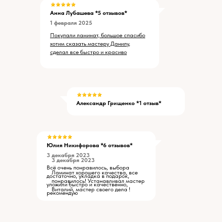
Анна Лубашева *5 отзывов*
1 февраля 2025
Покупали ламинат, большое спасибо
хотим сказать мастеру Данилу,
сделал все быстро и красиво
Александр Грищенко *1 отзыв*
Юлия Никифорова *6 отзывов*
3 декабря 2023
3 декабря 2023
Всё очень понравилось, выбора
Ламинат хорошего качества, все
достаточно, укладка в подарок,
понравилось! Устанавливал мастер
уложили быстро и качественно,
Виталий, мастер своего дела !
рекомендую