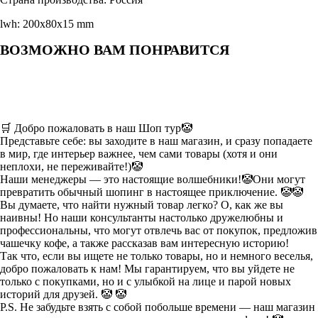
lwh: 200x80x15 mm
ВОЗМОЖНО ВАМ ПОНРАВИТСЯ
🛒 Добро пожаловать в наш Шоп тур🤡
Представьте себе: вы заходите в наш магазин, и сразу попадаете
в мир, где интерьер важнее, чем сами товары (хотя и они
неплохи, не переживайте!)🤡
Наши менеджеры — это настоящие волшебники!🤡Они могут
превратить обычный шопинг в настоящее приключение. 🤡🤡
Вы думаете, что найти нужный товар легко? О, как же вы
наивны! Но наши консультанты настолько дружелюбны и
профессиональны, что могут отвлечь вас от покупок, предложив
чашечку кофе, а также рассказав вам интересную историю!
Так что, если вы ищете не только товары, но и немного веселья,
добро пожаловать к нам! Мы гарантируем, что вы уйдете не
только с покупками, но и с улыбкой на лице и парой новых
историй для друзей. 🤡 🤡
P.S. Не забудьте взять с собой побольше времени — наш магазин