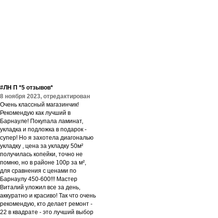
#ЛН П *5 отзывов*
8 ноября 2023, отредактирован
Очень классный магазинчик!
Рекомендую как лучший в
Барнауле! Покупала ламинат,
укладка и подложка в подарок -
супер! Но я захотела диагональю
укладку , цена за укладку 50м²
получилась копейки, точно не
помню, но в районе 100р за м²,
для сравнения с ценами по
Барнаулу 450-600!!! Мастер
Виталий уложил все за день,
аккуратно и красиво! Так что очень
рекомендую, кто делает ремонт -
22 в квадрате - это лучший выбор