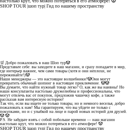
настолько крут, что можно потеряться в его атмосфере! 🤡
SHOP TOUR |шоп тур| Гид по нашему пространству
🛒 Добро пожаловать в наш Шоп тур🤡
Представьте себе: вы заходите в наш магазин, и сразу попадаете в мир,
где интерьер важнее, чем сами товары (хотя и они неплохи, не
переживайте!)🤡
Наши менеджеры — это настоящие волшебники!🤡Они могут
превратить обычный шопинг в настоящее приключение. 🤡🤡
Вы думаете, что найти нужный товар легко? О, как же вы наивны! Но
наши консультанты настолько дружелюбны и профессиональны, что
могут отвлечь вас от покупок, предложив чашечку кофе, а также
рассказав вам интересную историю!
Так что, если вы ищете не только товары, но и немного веселья, добро
пожаловать к нам! Мы гарантируем, что вы уйдете не только с
покупками, но и с улыбкой на лице и парой новых историй для друзей.
🤡 🤡
P.S. Не забудьте взять с собой побольше времени — наш магазин
настолько крут, что можно потеряться в его атмосфере! 🤡
SHOP TOUR |шоп тур| Гид по нашему пространству