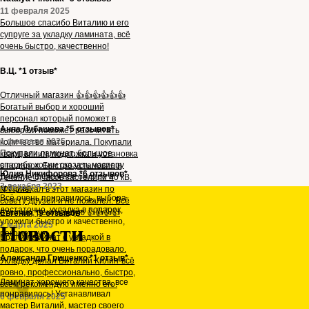
11 февраля 2025
Большое спасибо Виталию и его
супруге за укладку ламината, всё
очень быстро, качественно!
В.Ц. *1 отзыв*
Отличный магазин 👍👍👍👍👍👍
Богатый выбор и хороший
персонал который поможет в
Анна Лубашева *5 отзывов*
выборе и поможет рассчитать
1 февраля 2025
количество материала. Покупали
Покупали ламинат, большое
кварц винил, подложка и установка
спасибо хотим сказать мастеру
в подарок. Быстро установил в
Юлия Никифорова *6 отзывов*
Данилу, сделал все быстро и
течение 6 часов застелили 40 кВ.
3 декабря 2023
красиво
М Приехал в этот магазин по
Всё очень понравилось, выбора
совету друзей и не пожалел. Всё
достаточно, укладка в подарок,
отлично, рекомендую 👍👍👍👍
Евгения *9 отзывов*
уложили быстро и качественно,
2 марта 2025
Новости
рекомендую
Брали ламинат с укладкой в
подарок, что очень порадовало.
Александр Грищенко *1 отзыв*
Укладку делал Виталий Килин-всё
ровно, профессионально, быстро,
Ламинат хорошего качества, все
всем рекомендую именно его.
понравилось! Устанавливал
6 февраля 2025
мастер Виталий, мастер своего