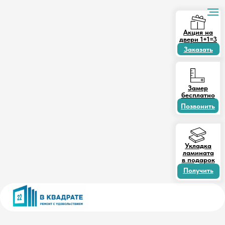
Акция на
двери 1+1=3
Заказать
Замер
бесплатно
Позвонить
Укладка
ламината
в подарок
Получить