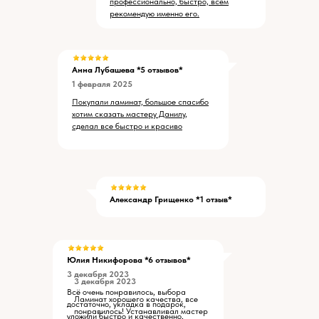
профессионально, быстро, всем
рекомендую именно его.
Анна Лубашева *5 отзывов*
1 февраля 2025
Покупали ламинат, большое спасибо
хотим сказать мастеру Данилу,
сделал все быстро и красиво
Александр Грищенко *1 отзыв*
Юлия Никифорова *6 отзывов*
3 декабря 2023
3 декабря 2023
Всё очень понравилось, выбора
Ламинат хорошего качества, все
достаточно, укладка в подарок,
понравилось! Устанавливал мастер
уложили быстро и качественно,