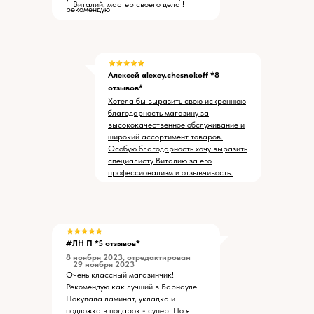
Виталий, мастер своего дела !
рекомендую
Алексей alexey.chesnokoff *8
отзывов*
Хотела бы выразить свою искреннюю
благодарность магазину за
высококачественное обслуживание и
широкий ассортимент товаров.
Особую благодарность хочу выразить
специалисту Виталию за его
профессионализм и отзывчивость.
#ЛН П *5 отзывов*
8 ноября 2023, отредактирован
29 ноября 2023
Очень классный магазинчик!
Рекомендую как лучший в Барнауле!
Покупала ламинат, укладка и
подложка в подарок - супер! Но я