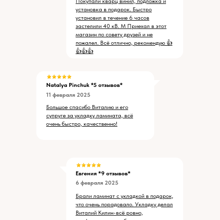
Покупали кварц винил, подложка и
установка в подарок. Быстро
установил в течение 6 часов
застелили 40 кВ. М Приехал в этот
магазин по совету друзей и не
пожалел. Всё отлично, рекомендую 👍
👍👍👍
Natalya Pinchuk
*5 отзывов*
11 февраля 2025
Большое спасибо Виталию и его
супруге за укладку ламината, всё
очень быстро, качественно!
Евгения *9 отзывов*
6 февраля 2025
Брали ламинат с укладкой в подарок,
что очень порадовало. Укладку делал
Виталий Килин-всё ровно,