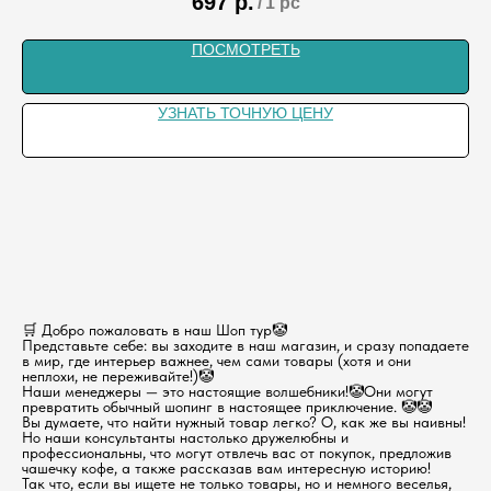
697
р.
/
1 pc
ПОСМОТРЕТЬ
УЗНАТЬ ТОЧНУЮ ЦЕНУ
🛒 Добро пожаловать в наш Шоп тур🤡
Представьте себе: вы заходите в наш магазин, и сразу попадаете
в мир, где интерьер важнее, чем сами товары (хотя и они
неплохи, не переживайте!)🤡
Наши менеджеры — это настоящие волшебники!🤡Они могут
превратить обычный шопинг в настоящее приключение. 🤡🤡
Вы думаете, что найти нужный товар легко? О, как же вы наивны!
Но наши консультанты настолько дружелюбны и
профессиональны, что могут отвлечь вас от покупок, предложив
чашечку кофе, а также рассказав вам интересную историю!
Так что, если вы ищете не только товары, но и немного веселья,