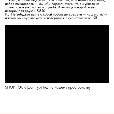
Так что, если вы ищете не только товары, но и немного веселья,
добро пожаловать к нам! Мы гарантируем, что вы уйдете не
только с покупками, но и с улыбкой на лице и парой новых
историй для друзей. 🤡 🤡
P.S. Не забудьте взять с собой побольше времени — наш магазин
настолько крут, что можно потеряться в его атмосфере! 🤡
SHOP TOUR |шоп тур| Гид по нашему пространству