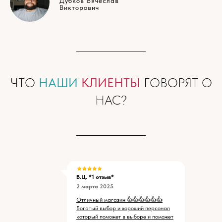
Дубков Вячеслав
Викторович
ЧТО
НАШИ
КЛИЕНТЫ
ГОВОРЯТ О
НАС?
В.Ц. *1 отзыв*
2 марта 2025
Отличный магазин 👍👍👍👍👍👍
Богатый выбор и хороший персонал
который поможет в выборе и поможет