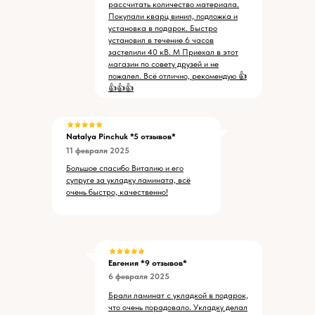
рассчитать количество материала.
Покупали кварц винил, подложка и
установка в подарок. Быстро
установил в течение 6 часов
застелили 40 кВ. М Приехал в этот
магазин по совету друзей и не
пожалел. Всё отлично, рекомендую 👍
👍👍👍
Natalya Pinchuk
*5 отзывов*
11 февраля 2025
Большое спасибо Виталию и его
супруге за укладку ламината, всё
очень быстро, качественно!
Евгения *9 отзывов*
6 февраля 2025
Брали ламинат с укладкой в подарок,
что очень порадовало. Укладку делал