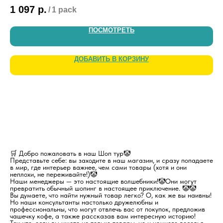
1 097
р.
1 
/
1 pack
ПОСМОТРЕТЬ
ДОБАВИТЬ В КОРЗИНУ
🛒 Добро пожаловать в наш Шоп тур🤡
Представьте себе: вы заходите в наш магазин, и сразу попадаете
в мир, где интерьер важнее, чем сами товары (хотя и они
неплохи, не переживайте!)🤡
Наши менеджеры — это настоящие волшебники!🤡Они могут
превратить обычный шопинг в настоящее приключение. 🤡🤡
Вы думаете, что найти нужный товар легко? О, как же вы наивны!
Но наши консультанты настолько дружелюбны и
профессиональны, что могут отвлечь вас от покупок, предложив
чашечку кофе, а также рассказав вам интересную историю!