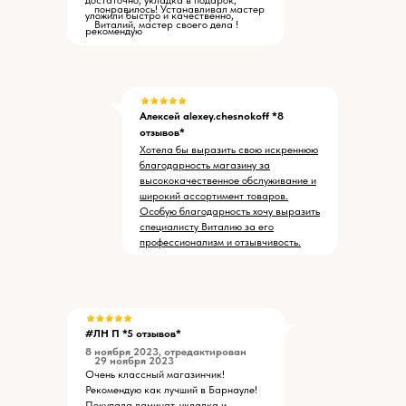
достаточно, укладка в подарок,
понравилось! Устанавливал мастер
уложили быстро и качественно,
Виталий, мастер своего дела !
рекомендую
Алексей alexey.chesnokoff *8
отзывов*
Хотела бы выразить свою искреннюю
благодарность магазину за
высококачественное обслуживание и
широкий ассортимент товаров.
Особую благодарность хочу выразить
специалисту Виталию за его
профессионализм и отзывчивость.
#ЛН П *5 отзывов*
8 ноября 2023, отредактирован
29 ноября 2023
Очень классный магазинчик!
Рекомендую как лучший в Барнауле!
Покупала ламинат, укладка и