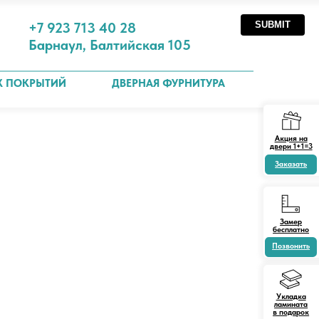
SUBMIT
+7 923 713 40 28
Барнаул, Балтийская 105
Х ПОКРЫТИЙ
ДВЕРНАЯ ФУРНИТУРА
Акция на
двери 1+1=3
Заказать
Замер
бесплатно
Позвонить
Укладка
ламината
в подарок
Получить