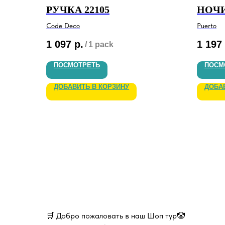
РУЧКА 22105
НОЧ
Code Deco
Puerto
1 097
р.
1 197
/
1 pack
ПОСМОТРЕТЬ
ПОСМ
ДОБАВИТЬ В КОРЗИНУ
ДОБА
🛒 Добро пожаловать в наш Шоп тур🤡