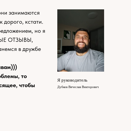
 они занимаются
к дорого, кстати.
редложением, но я
ТНЫЕ ОТЗЫВЫ,
анемся в дружбе
вам)))
облемы, то
Я руководитель
исящее, чтобы
Дубков Вячеслав Викторович