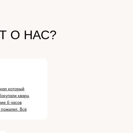
Т О НАС?
онал который
Покупали кварц
ние 6 часов
е пожалел. Всё