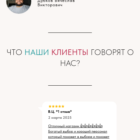
Дубков Вячеслав
Викторович
ЧТО
НАШИ
КЛИЕНТЫ
ГОВОРЯТ О
НАС?
В.Ц. *1 отзыв*
2 марта 2025
Отличный магазин 👍👍👍👍👍👍
Богатый выбор и хороший персонал
который поможет в выборе и поможет