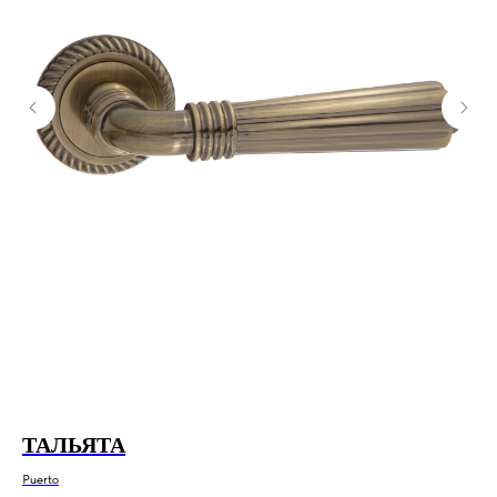
ТАЛЬЯТА
Р
Puerto
Tro