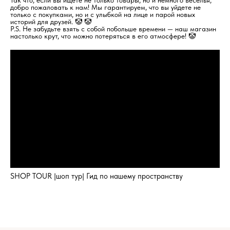
Так что, если вы ищете не только товары, но и немного веселья,
добро пожаловать к нам! Мы гарантируем, что вы уйдете не
только с покупками, но и с улыбкой на лице и парой новых
историй для друзей. 🤡 🤡
P.S. Не забудьте взять с собой побольше времени — наш магазин
настолько крут, что можно потеряться в его атмосфере! 🤡
SHOP TOUR |шоп тур| Гид по нашему пространству