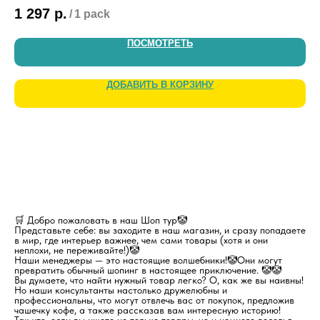
1 297
р.
5
/
1 pack
ПОСМОТРЕТЬ
ДОБАВИТЬ В КОРЗИНУ
🛒 Добро пожаловать в наш Шоп тур🤡
Представьте себе: вы заходите в наш магазин, и сразу попадаете
в мир, где интерьер важнее, чем сами товары (хотя и они
неплохи, не переживайте!)🤡
Наши менеджеры — это настоящие волшебники!🤡Они могут
превратить обычный шопинг в настоящее приключение. 🤡🤡
Вы думаете, что найти нужный товар легко? О, как же вы наивны!
Но наши консультанты настолько дружелюбны и
профессиональны, что могут отвлечь вас от покупок, предложив
чашечку кофе, а также рассказав вам интересную историю!