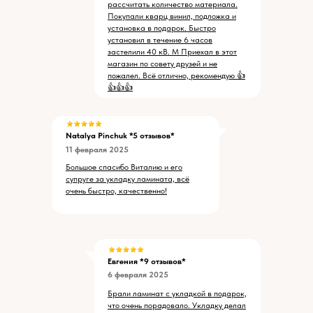
рассчитать количество материала.
Покупали кварц винил, подложка и
установка в подарок. Быстро
установил в течение 6 часов
застелили 40 кВ. М Приехал в этот
магазин по совету друзей и не
пожалел. Всё отлично, рекомендую 👍
👍👍👍
Natalya Pinchuk
*5 отзывов*
11 февраля 2025
Большое спасибо Виталию и его
супруге за укладку ламината, всё
очень быстро, качественно!
Евгения *9 отзывов*
6 февраля 2025
Брали ламинат с укладкой в подарок,
что очень порадовало. Укладку делал