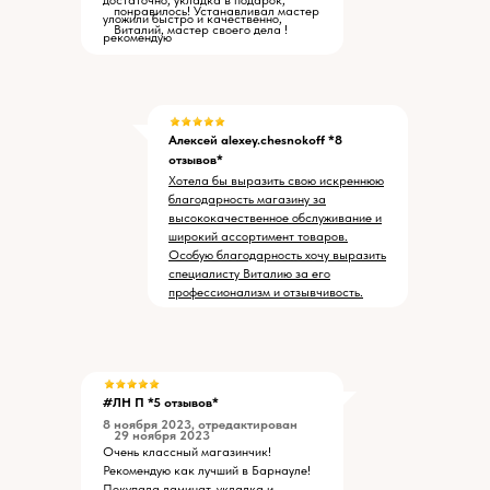
достаточно, укладка в подарок,
понравилось! Устанавливал мастер
уложили быстро и качественно,
Виталий, мастер своего дела !
рекомендую
Алексей alexey.chesnokoff *8
отзывов*
Хотела бы выразить свою искреннюю
благодарность магазину за
высококачественное обслуживание и
широкий ассортимент товаров.
Особую благодарность хочу выразить
специалисту Виталию за его
профессионализм и отзывчивость.
#ЛН П *5 отзывов*
8 ноября 2023, отредактирован
29 ноября 2023
Очень классный магазинчик!
Рекомендую как лучший в Барнауле!
Покупала ламинат, укладка и